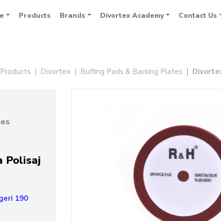
e
Products
Brands
Divortex Academy
Contact Us
Products
Divortex
Buffing Pads & Backing Plates
Divorte
tes
 Polisaj
geri 190