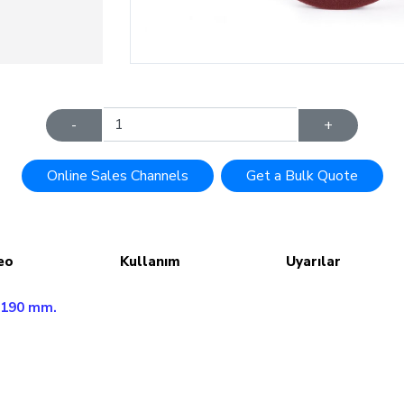
-
+
Online Sales Channels
Get a Bulk Quote
eo
Kullanım
Uyarılar
i 190 mm.